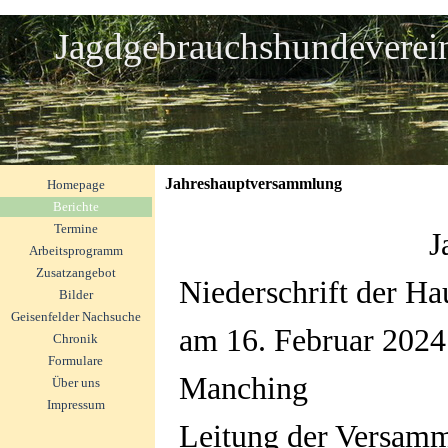
Direkt zum Seiteninhalt
Jagdgebrauchshundeverei
Menü überspringen
Jahreshauptversammlung
Homepage
Berichte
▼
Termine
J
Arbeitsprogramm
Zusatzangebot
Niederschrift der H
Bilder
▼
Geisenfelder Nachsuche
▼
am 16. Februar 2024
Chronik
▼
Formulare
Manching
Über uns
Impressum
Leitung der Versamm